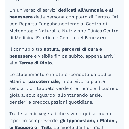
Un universo di servizi
dedicati all’armonia e al
benessere
della persona completo di Centro Orl
con Reparto Fangobalneoterapia, Centro di
Metodologie Naturali e Nutrizione Clinica,Centro
di Medicina Estetica e Centro del Benessere.
Il connubio tra
natura, percorsi di cura e
benessere
è visibile fin da subito, appena arrivi
alle
Terme di Riolo
.
Lo stabilimento è infatti circondato da dodici
ettari di
parco
termale
, in cui vivono piante
secolari. Un tappeto verde che riempie il cuore di
gioia al solo sguardo, allontanando ansie,
pensieri e preoccupazioni quotidiane.
Tra le specie vegetali che vivono qui spiccano
l’Iperico sempreverde,
gli Ippocastani, i Platani,
le Sequoie e i Tigli
. Le aiuole dai fiori gialli