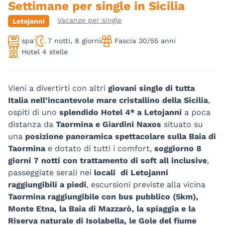
Settimane per single in Sicilia
Vacanze per single
Letojanni
spa
7 notti, 8 giorni
Fascia 30/55 anni
Hotel 4 stelle
Vieni a divertirti con altri
giovani single di tutta
Italia nell’incantevole mare cristallino della Sicilia
,
ospiti di uno
splendido Hotel 4* a Letojanni
a poca
distanza da
Taormina e Giardini Naxos
situato su
una
posizione panoramica spettacolare sulla Baia di
Taormina
e dotato di tutti i comfort,
soggiorno 8
giorni 7 notti con trattamento di soft all inclusive
,
passeggiate serali nei
locali di Letojanni
raggiungibili a piedi
, escursioni previste alla vicina
Taormina raggiungibile con bus pubblico (5km),
Monte Etna, la Baia di Mazzarò, la spiaggia e la
Riserva naturale di Isolabella, le Gole del fiume