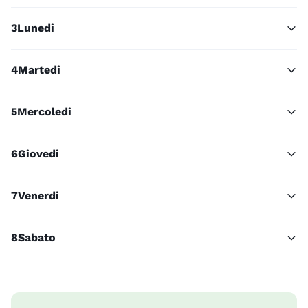
3
Lunedi
4
Martedi
5
Mercoledi
6
Giovedi
7
Venerdi
8
Sabato