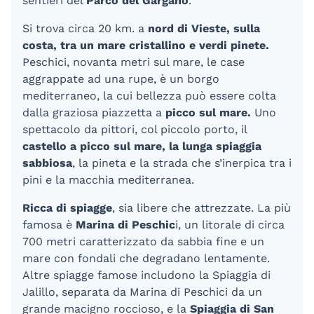
sentieri del
Parco del Gargano
.
Si trova circa 20 km. a
nord di Vieste, sulla
costa, tra un mare cristallino e verdi pinete.
Peschici, novanta metri sul mare, le case
aggrappate ad una rupe, è un borgo
mediterraneo, la cui bellezza può essere colta
dalla graziosa piazzetta a
picco sul mare.
Uno
spettacolo da pittori, col piccolo porto, il
castello a picco sul mare, la lunga spiaggia
sabbiosa
, la pineta e la strada che s’inerpica tra i
pini e la macchia mediterranea.
Ricca di spiagge
, sia libere che attrezzate. La più
famosa è
Marina di Peschic
i, un litorale di circa
700 metri caratterizzato da sabbia fine e un
mare con fondali che degradano lentamente.
Altre spiagge famose includono la Spiaggia di
Jalillo, separata da Marina di Peschici da un
grande macigno roccioso, e la
Spiaggia di San