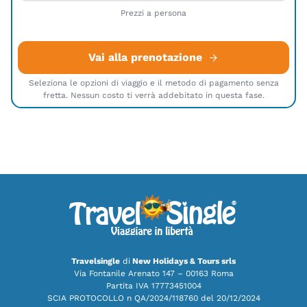
Prezzi a persona
Vai alla prenotazione
Seleziona le opzioni di viaggio e il metodo di pagamento senza
fretta. Nessun costo ti verrà addebitato in questa fase.
Travelsingle
di
New Holidays & Tours srls
Via Fontanile Arenato 147 – 00163 Roma
Partita IVA 17773451004
SCIA PROTOCOLLO n QA/2024/118760 del 20/12/2024