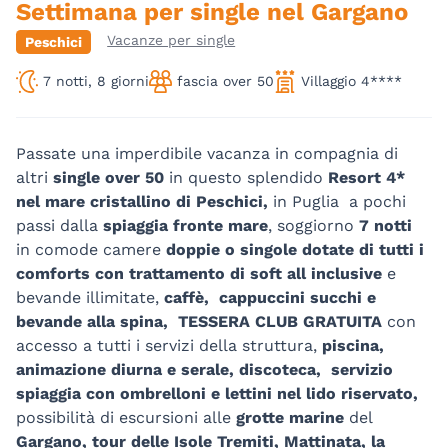
Settimana per single nel Gargano
Vacanze per single
Peschici
7 notti, 8 giorni
fascia over 50
Villaggio 4****
Passate una imperdibile vacanza in compagnia di
altri
single over 50
in questo splendido
Resort 4*
nel mare cristallino di Peschici,
in Puglia a pochi
passi dalla
spiaggia fronte mare
, soggiorno
7 notti
in comode camere
doppie o singole dotate di tutti i
comforts con trattamento di soft all inclusive
e
bevande illimitate,
caffè, cappuccini succhi e
bevande alla spina, TESSERA CLUB GRATUITA
con
accesso a tutti i servizi della struttura,
piscina,
animazione diurna e serale, discoteca, servizio
spiaggia con ombrelloni
e lettini nel lido riservato,
possibilità di escursioni alle
grotte marine
del
Gargano, tour delle Isole Tremiti, Mattinata, la