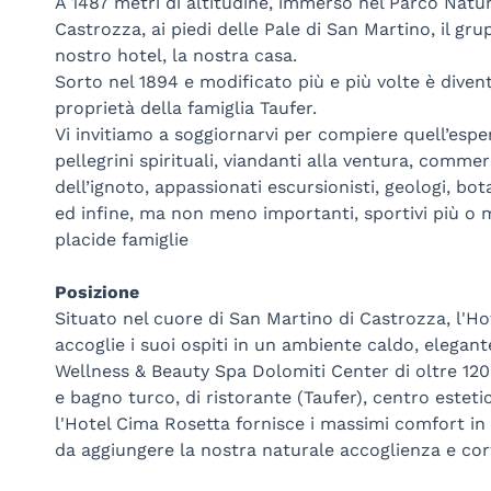
A 1487 metri di altitudine, immerso nel Parco Natur
Castrozza, ai piedi delle Pale di San Martino, il gr
nostro hotel, la nostra casa.
Sorto nel 1894 e modificato più e più volte è dive
proprietà della famiglia Taufer.
Vi invitiamo a soggiornarvi per compiere quell’esp
pellegrini spirituali, viandanti alla ventura, commer
dell’ignoto, appassionati escursionisti, geologi, botani
ed infine, ma non meno importanti, sportivi più o men
placide famiglie
Posizione
Situato nel cuore di San Martino di Castrozza, l'H
accoglie i suoi ospiti in un ambiente caldo, elegan
Wellness & Beauty Spa Dolomiti Center di oltre 120
e bagno turco, di ristorante (Taufer), centro esteti
l'Hotel Cima Rosetta fornisce i massimi comfort in 
da aggiungere la nostra naturale accoglienza e cor