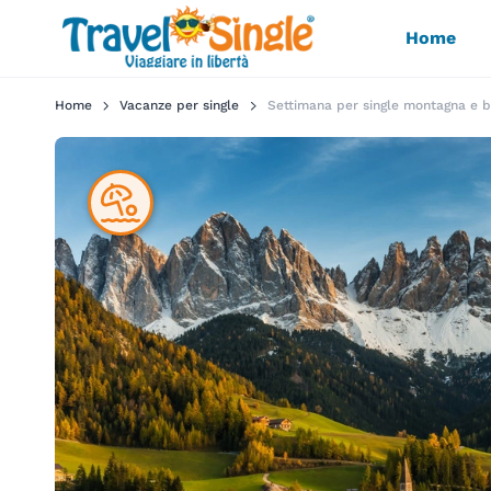
Home
Home
Vacanze per single
Settimana per single montagna e 