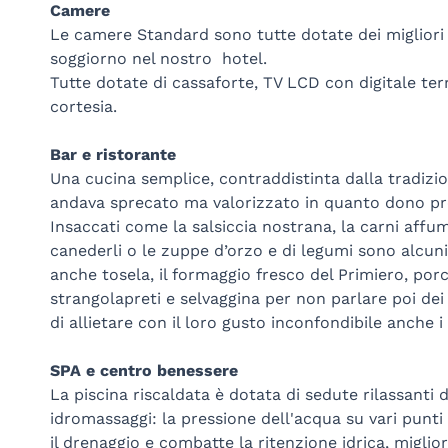
Camere
Le camere Standard sono tutte dotate dei migliori 
soggiorno nel nostro hotel.
Tutte dotate di cassaforte, TV LCD con digitale terr
cortesia.
Bar e ristorante
Una cucina semplice, contraddistinta dalla tradizio
andava sprecato ma valorizzato in quanto dono pre
Insaccati come la salsiccia nostrana, la carni affu
canederli o le zuppe d’orzo e di legumi sono alcuni
anche tosela, il formaggio fresco del Primiero, porci
strangolapreti e selvaggina per non parlare poi dei d
di allietare con il loro gusto inconfondibile anche i 
SPA e centro benessere
La piscina riscaldata è dotata di sedute rilassanti 
idromassaggi: la pressione dell'acqua su vari punti 
il drenaggio e combatte la ritenzione idrica, miglio