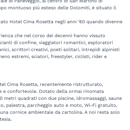
ale di Paneveggio, al centro di San Martino di
uppo montuoso più esteso delle Dolomiti, è situato il
ntato Hotel Cima Rosetta negli anni ’60 quando divenne
erienza che nel corso dei decenni hanno vissuto
cianti di confine, viaggiatori romantici, esploratori
ci, scrittori creativi, poeti solitari, intrepidi alpinisti
o estremi, sciatori, freestyler, ciclisti, rider e
otel Cima Rosetta, recentemente ristrutturato,
te e confortevole. Dotato della ormai rinomata
0 metri quadrati con due piscine, idromassaggi, saune
co, palestra, parcheggio auto e moto, Wi-Fi gratuito,
una cornice ambientale da cartolina. A noi resta solo
tesia.