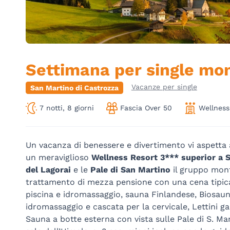
Settimana per single mo
Vacanze per single
San Martino di Castrozza
7 notti, 8 giorni
Fascia Over 50
Wellness
Un vacanza di benessere e divertimento vi aspetta al
un meraviglioso
Wellness Resort 3*** superior a 
del Lagorai
e le
Pale di San Martino
il gruppo mont
trattamento di mezza pensione con una cena tipica
piscina e idromassaggio, sauna Finlandese, Biosaun
idromassaggio e cascata per la cervicale, Lettini ga
Sauna a botte esterna con vista sulle Pale di S. M