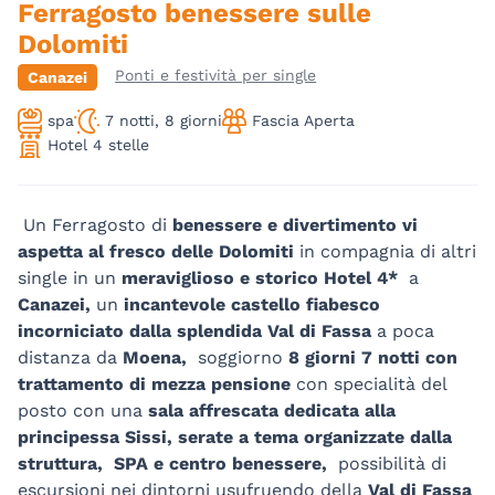
Ferragosto benessere sulle
Dolomiti
Ponti e festività per single
Canazei
spa
7 notti, 8 giorni
Fascia Aperta
Hotel 4 stelle
Un Ferragosto di
benessere e divertimento vi
aspetta al fresco delle Dolomiti
in compagnia di altri
single in un
meraviglioso e storico Hotel 4*
a
Canazei,
un
incantevole castello fiabesco
incorniciato dalla splendida Val di Fassa
a poca
distanza da
Moena,
soggiorno
8 giorni 7 notti con
trattamento di mezza pensione
con specialità del
posto con una
sala affrescata dedicata alla
principessa Sissi,
serate a tema organizzate dalla
struttura,
SPA e centro benessere,
possibilità di
escursioni nei dintorni usufruendo della
Val di Fassa