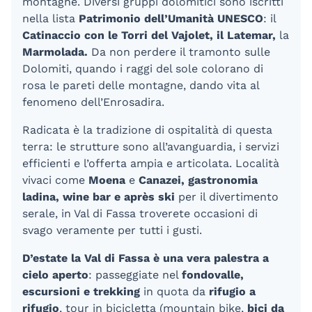
montagne. Diversi gruppi dolomitici sono iscritti
nella lista
Patrimonio dell’Umanità
UNESCO
: il
Catinaccio con le Torri del Vajolet, il Latemar,
la
Marmolada.
Da non perdere il tramonto sulle
Dolomiti, quando i raggi del sole colorano di
rosa le pareti delle montagne, dando vita al
fenomeno dell’Enrosadira.
Radicata è la tradizione di ospitalità di questa
terra: le strutture sono all’avanguardia, i servizi
efficienti e l’offerta ampia e articolata. Località
vivaci come
Moena
e
Canazei, gastronomia
ladina, wine bar e après ski
per il divertimento
serale, in Val di Fassa troverete occasioni di
svago veramente per tutti i gusti.
D’estate la Val di Fassa è una vera palestra a
cielo aperto
: passeggiate nel
fondovalle,
escursioni e trekking
in quota da
rifugio a
rifugio
, tour in bicicletta (mountain bike,
bici da