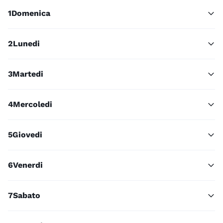
1
Domenica
2
Lunedi
3
Martedi
4
Mercoledi
5
Giovedi
6
Venerdi
7
Sabato