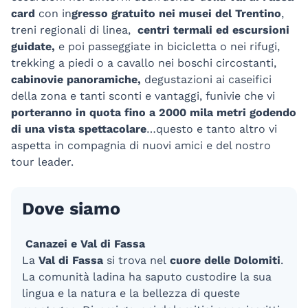
card
con in
gresso gratuito nei musei del Trentino
,
treni regionali di linea,
centri termali ed escursioni
guidate,
e poi passeggiate in bicicletta o nei rifugi,
trekking a piedi o a cavallo nei boschi circostanti,
cabinovie panoramiche,
degustazioni ai caseifici
della zona e tanti sconti e vantaggi, funivie che vi
porteranno in quota fino a 2000 mila metri godendo
di una vista spettacolare
…questo e tanto altro vi
aspetta in compagnia di nuovi amici e del nostro
tour leader.
Dove siamo
Canazei e Val di Fassa
La
Val di Fassa
si trova nel
cuore delle Dolomiti
.
La comunità ladina ha saputo custodire la sua
lingua e la natura e la bellezza di queste